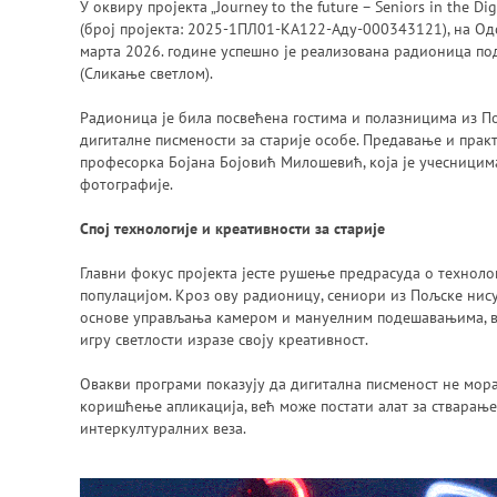
У оквиру пројекта „Journey to the future – Seniors in the Dig
(број пројекта: 2025-1ПЛ01-КА122-Аду-000343121), на Одс
марта 2026. године успешно је реализована радионица под 
(Сликање светлом).
Радионица је била посвећена гостима и полазницима из П
дигиталне писмености за старије особе. Предавање и прак
професорка Бојана Бојовић Милошевић, која је учесницим
фотографије.
Спој технологије и креативности за старије
Главни фокус пројекта јесте рушење предрасуда о техноло
популацијом. Кроз ову радионицу, сениори из Пољске нис
основе управљања камером и мануелним подешавањима, в
игру светлости изразе своју креативност.
Овакви програми показују да дигитална писменост не мора
коришћење апликација, већ може постати алат за стварање
интеркултуралних веза.