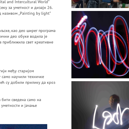
ital and Intercultural World”
еку за уметност и дизајн 26.
називом „Painting by light”
ољске, као део ширег програма
тични део обуке водила је
а приближила свет креативне
гији међу старијом
у само научили техничке
ећ су добили прилику да кроз
 бити сведена само на
 уметности и јачање