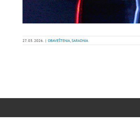
27. 03. 2026.
|
OBAVEŠTENJA
,
SARADNJA
Copyright © College of Fine and Applied Arts Vocational Studies, Belgrade |