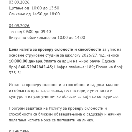
03.09.2026.
Цртање од 10:00 до 13:30
Сликање од 14:30 до 18:00
04.09.2026.
Тест од 09:00 до 09:40
Визуелно обликовање од 10:00 до 14:00
Цена испита за проверу склоности и способности
за упис на
основне струковне студије за школску 2026/27. год, износи
10.000,00 динара
. Уплата се врши на жиро рачун Одсека
број
840-32942845-43
; Шифра плаћања: 189; Позив на број:
333-51
Испит за проверу склоности и способности садржи задатке
из области: цртања, сликања, тест историје уметности и
културе и из уже уметничке области за који се конкурише.
Програм задатака на Испиту за проверу склоности и
способности са ближим обавештењима о садржају и начину
полагања испита може се погледати на линку.
ЛИНКОВИ: