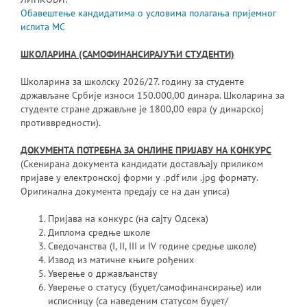
Обавештење кандидатима о условима полагања пријемног
испита МС
ШКОЛАРИНА (САМОФИНАНСИРАЈУЋИ СТУДЕНТИ)
Школарина за школску 2026/27. годину за студенте
држављане Србије износи 150.000,00 динара. Школарина за
студенте стране држављне је 1800,00 евра (у динарској
противвредности).
ДОКУМЕНТА ПОТРЕБНА ЗА ОНЛИНЕ ПРИЈАВУ НА КОНКУРС
(Скенирана документа кандидати достављају приликом
пријаве у електронској форми у .pdf или .jpg формату.
Оригинална документа предају се на дан уписа)
Пријава на конкурс (на сајту Одсека)
Диплома средње школе
Сведочанства (I, II, III и IV године средње школе)
Извод из матичне књиге рођених
Уверење о држављанству
Уверење о статусу (буџет/самофинансирање) или
исписницу (са наведеним статусом буџет/