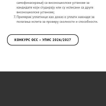
самофинасирање) са високошколске установе за
кандидате који студирају или су исписани са друге
високошколске установе;
Примерак уплатнице као доказ о уплати накнаде за
полагања испита за проверу сколности и способности.
КОНКУРС ОСС – УПИС 2026/2027