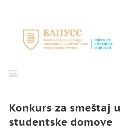
Skip
to
content
Konkurs za smeštaj u
studentske domove