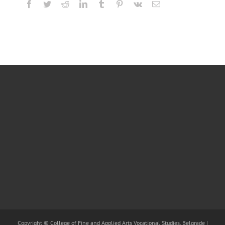
Facebook
Twitter
Reddit
LinkedIn
Tumblr
Pinterest
Vk
Email
Copyright © College of Fine and Applied Arts Vocational Studies, Belgrade |