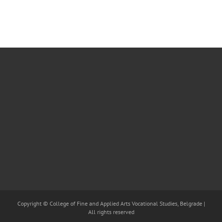
Copyright © College of Fine and Applied Arts Vocational Studies, Belgrade |
All rights reserved