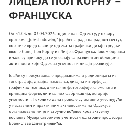
ЛИЦЕЈА ПОЛ КОРНУ –
ФРАНЦУСКА
Од 31.03. до 03.04.2026. године наш Одсек су, у оквиру
програма „job-shadowing“ (праћења рада на радном месту),
посетиле представнице одсека за графички дизајн средње
школе Лицеј Пол Корну из Лизјеа, Француска. Током боравка
имале су прилику да се упознају са различитим облицима
активности које Одсек за уметност и дизајн реализује.
Гошће су присуствовале предавањима и радионицама из
типографије, дизајна паковања, дизајна интерфејса,
графичких техника, дигиталне фотографије, елемената и
принципа форме, дигиталних фабрикација, историје
уметности… Неколико дана провеле су активно учествујући
у наставним и практичним активностима на Одсеку, а
организовано им је и стручно вођење кроз актуелну
поставку Музеја савремене уметности од стране професора
Бранислава Димитријевића.