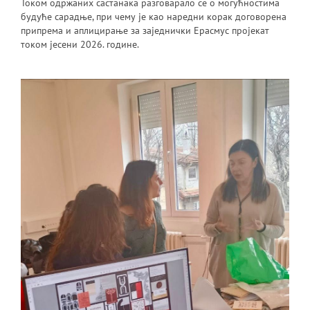
Током одржаних састанака разговарало се о могућностима
будуће сарадње, при чему је као наредни корак договорена
припрема и аплицирање за заједнички Ерасмус пројекат
током јесени 2026. године.