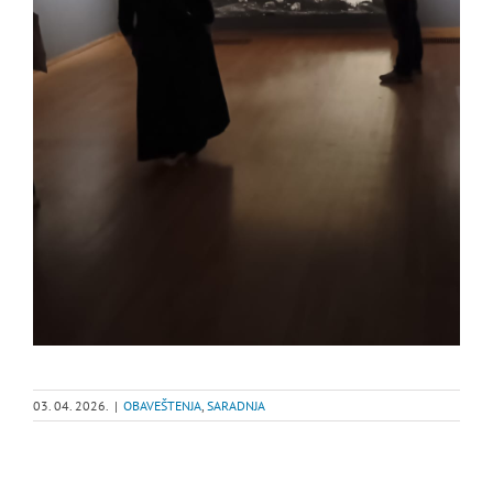
03. 04. 2026.
|
OBAVEŠTENJA
,
SARADNJA