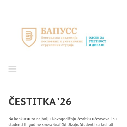
Skip
to
content
ČESTITKA ’26
Na konkursu za najbolju Novogodičnju čestitku učestvovali su
studenti III godine smera Grafički Dizajn. Studenti su kreirali