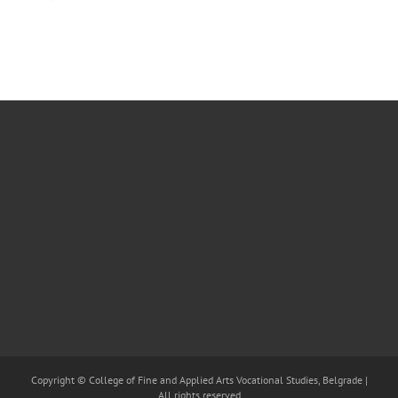
Copyright © College of Fine and Applied Arts Vocational Studies, Belgrade |
All rights reserved