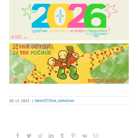
20. 12. 2025.
|
OBAVEŠTENJA
,
SARADNJA
Facebook
Twitter
Reddit
LinkedIn
Tumblr
Pinterest
Vk
Email