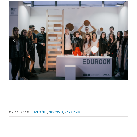
07. 11. 2018.
|
IZLOŽBE
,
NOVOSTI
,
SARADNJA