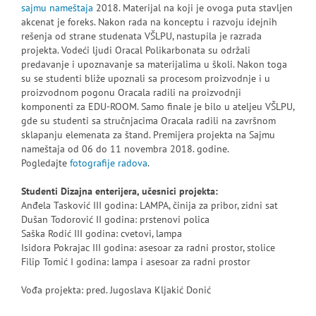
sajmu nameštaja
2018. Materijal na koji je ovoga puta stavljen
akcenat je foreks. Nakon rada na konceptu i razvoju idejnih
rešenja od strane studenata VŠLPU, nastupila je razrada
projekta. Vodeći ljudi Oracal Polikarbonata su održali
predavanje i upoznavanje sa materijalima u školi. Nakon toga
su se studenti bliže upoznali sa procesom proizvodnje i u
proizvodnom pogonu Oracala radili na proizvodnji
komponenti za EDU-ROOM. Samo finale je bilo u ateljeu VŠLPU,
gde su studenti sa stručnjacima Oracala radili na završnom
sklapanju elemenata za štand. Premijera projekta na Sajmu
nameštaja od 06 do 11 novembra 2018. godine.
Pogledajte
fotografije radova
.
Studenti Dizajna enterijera, učesnici projekta:
Anđela Tasković III godina: LAMPA, činija za pribor, zidni sat
Dušan Todorović II godina: prstenovi polica
Saška Rodić III godina: cvetovi, lampa
Isidora Pokrajac III godina: asesoar za radni prostor, stolice
Filip Tomić I godina: lampa i asesoar za radni prostor
Vođa projekta: pred. Jugoslava Kljakić Donić