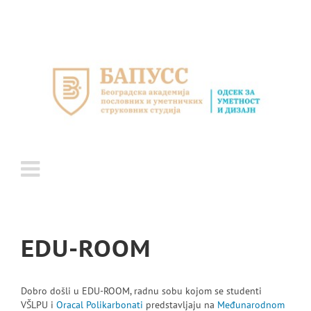
Skip
to
content
EDU-ROOM
Dobro došli u EDU-ROOM, radnu sobu kojom se studenti
VŠLPU i
Oracal Polikarbonati
predstavljaju na
Međunarodnom