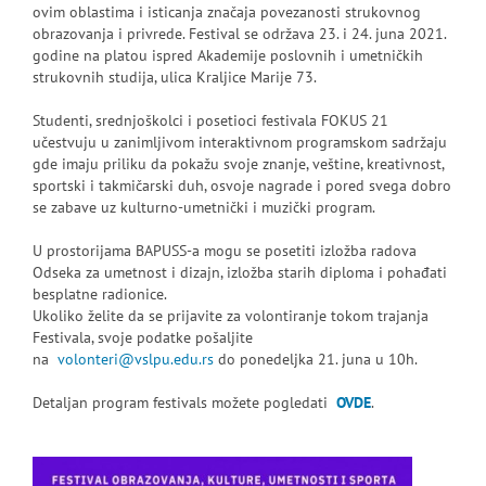
ovim oblastima i isticanja značaja povezanosti strukovnog
obrazovanja i privrede. Festival se održava 23. i 24. juna 2021.
godine na platou ispred Akademije poslovnih i umetničkih
strukovnih studija, ulica Kraljice Marije 73.
Studenti, srednjoškolci i posetioci festivala FOKUS 21
učestvuju u zanimljivom interaktivnom programskom sadržaju
gde imaju priliku da pokažu svoje znanje, veštine, kreativnost,
sportski i takmičarski duh, osvoje nagrade i pored svega dobro
se zabave uz kulturno-umetnički i muzički program.
U prostorijama BAPUSS-a mogu se posetiti izložba radova
Odseka za umetnost i dizajn, izložba starih diploma i pohađati
besplatne radionice.
Ukoliko želite da se prijavite za volontiranje tokom trajanja
Festivala, svoje podatke pošaljite
na
volonteri@vslpu.edu.rs
do ponedeljka 21. juna u 10h.
Detaljan program festivals možete pogledati
OVDE
.