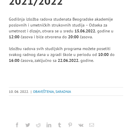
2021/2022
Godišnja izložba radova studenata Beogradske akademije
poslovnih i umetničkih strukovnih studija – Odseka za
umetnost i dizajn, otvara se u sredu
15.06.2022.
godine u
12:00
časova i biće otvorena do
20:00
časova.
Izložbu radova svih studijskih programa možete posetiti
svakog radnog dana u zgradi škole u periodu od
10:00
do
16:00
časova, zaključno sa
22.06.2022.
godine.
10. 06. 2022.
|
OBAVEŠTENJA
,
SARADNJA
Facebook
Twitter
Reddit
LinkedIn
Tumblr
Pinterest
Vk
Email