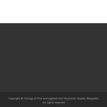
Copyright © College of Fine and Applied Arts Vocational Studies, Belgrade |
All rights reserved