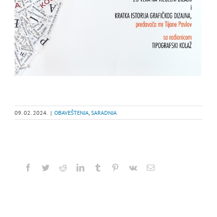
09. 02. 2024.
|
OBAVEŠTENJA
,
SARADNJA
Facebook
Twitter
Reddit
LinkedIn
Tumblr
Pinterest
Vk
Email