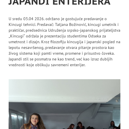
JAPANDI ENTERIJERA
U sredu 03.04 2026. održano je gostujuće predavanje o
Kincugi tehnici. Predavač: Tatjana Božinović, kincugi umetnik i
praktičar, predsednica Udruženja srpsko-japanskog prijateljstva
„Kincugi“ održala je prezentaciju studentima Odseka za
umetnost i dizajn. Kroz filozofiju kincugija i japanski pogled na
lepotu nesavršenog, predavanje otvara pitanje prostora kao
živog sistema koji pamti vreme, promene i prisustvo čoveka.
Japandi stil se posmatra ne kao trend, već kao izraz dubljih
vrednosti koje oblikuju savremeni enterijer.