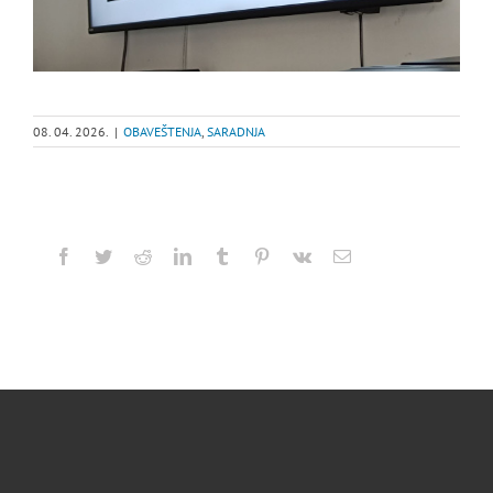
08. 04. 2026.
|
OBAVEŠTENJA
,
SARADNJA
Facebook
Twitter
Reddit
LinkedIn
Tumblr
Pinterest
Vk
Email