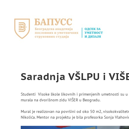
Skip
to
content
Saradnja VŠLPU i VIŠ
Studenti Visoke škole likovnih i primenjenih umetnosti su u
murala na dvorišnom zidu VIŠER u Beogradu.
Mural je realizovan na površini od oko 50 m2, visokokvalitet
Nikolića. Mentor na projektu je bila profesorka Sonja Vlahović