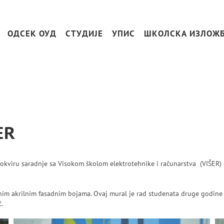
ОДСЕК ОУД
СТУДИЈЕ
УПИС
ШКОЛСКА ИЗЛОЖ
ER
 okviru saradnje sa Visokom školom elektrotehnike i računarstva (VIŠER) 
nim akrilnim fasadnim bojama. Ovaj mural je rad studenata druge godine od
.