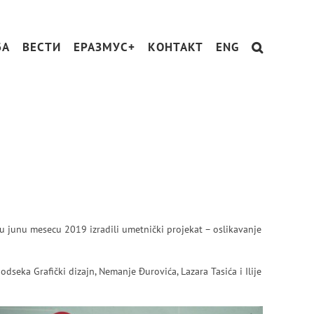
БА
ВЕСТИ
ЕРАЗМУС+
КОНТАКТ
ENG
u junu mesecu 2019 izradili umetnički projekat – oslikavanje
seka Grafički dizajn, Nemanje Đurovića, Lazara Tasića i Ilije