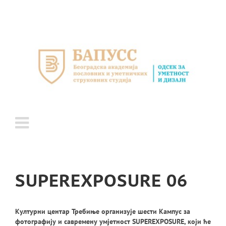
Skip
to
content
SUPEREXPOSURE 06
Културни центар Требиње организује шести Кампус за
фотографију и савремену умјетност SUPEREXPOSURE, који ће