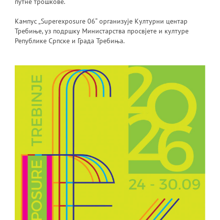
путне трошкове.
Кампус „Superexposure 06“ организује Културни центар
Требиње, уз подршку Министарства просвјете и културе
Републике Српске и Града Требиња.