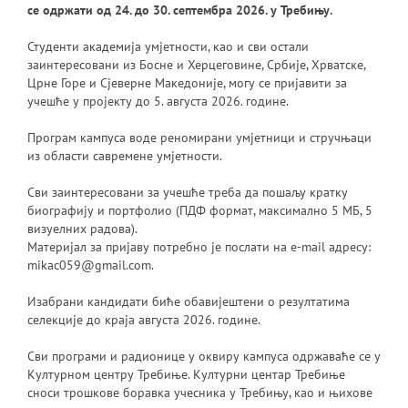
се одржати од 24. до 30. септембра 2026. у Требињу.
Студенти академија умјетности, као и сви остали
заинтересовани из Босне и Херцеговине, Србије, Хрватске,
Црне Горе и Сјеверне Македоније, могу се пријавити за
учешће у пројекту до 5. августа 2026. године.
Програм кампуса воде реномирани умјетници и стручњаци
из области савремене умјетности.
Сви заинтересовани за учешће треба да пошаљу кратку
биографију и портфолио (ПДФ формат, максимално 5 МБ, 5
визуелних радова).
Материјал за пријаву потребно је послати на е-mail адресу:
mikac059@gmail.com.
Изабрани кандидати биће обавијештени о резултатима
селекције до краја августа 2026. године.
Сви програми и радионице у оквиру кампуса одржаваће се у
Културном центру Требиње. Културни центар Требиње
сноси трошкове боравка учесника у Требињу, као и њихове