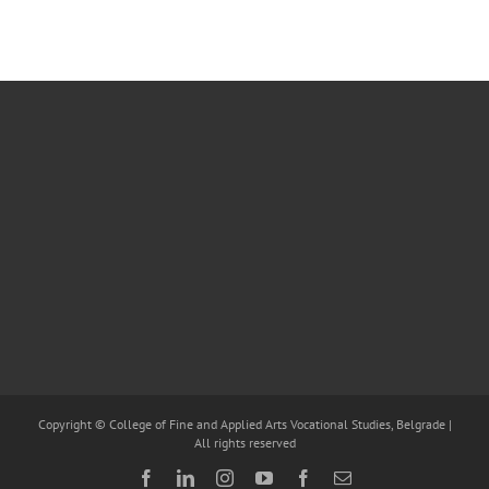
Copyright © College of Fine and Applied Arts Vocational Studies, Belgrade |
All rights reserved
Facebook
LinkedIn
Instagram
YouTube
Facebook
Email