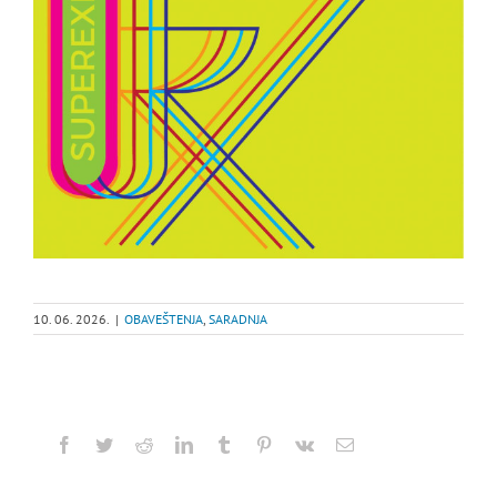
10. 06. 2026.
|
OBAVEŠTENJA
,
SARADNJA
Facebook
Twitter
Reddit
LinkedIn
Tumblr
Pinterest
Vk
Email