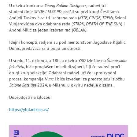
U okviru konkursa
Young Balkan Designers,
radovi tri
studentkinje
SP DE i MSS PD
, prošli su prvi krug! Čestitamo
Andjeli Tasković sa tri izabrana rada (
KITE, CINQE, TREN
), Seleni
Vunjerović sa dva odabrana rada (
STARK, DEATH OF THE SUN
) i
Andrei Milić za jedan izabran rad (
OBLAK).
Idejni koncepti, radjeni su pod mentorstvom Jugoslave Kljakić
Donić, predavača ss u polju umetnosti.
U sredu, 11. oktobra, u 18h, u okviru
YBD
izložbe na Š
umarskom
fakultetu
, biće proglašeni mladi dizajneri, čiji će radovi proći i
drugi krug selekcije! Odabrani radovi ući će u proizvodni
proces kompanije
Nunc
i biće izvedeni za predstojeću izložbu
Salone Satellite
2024, u Milanu, u okviru nedelje dizajna.
Dobrodošli na izložbu!
https://ybd.mikser.rs/