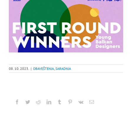
08. 10. 2023.
|
OBAVEŠTENJA
,
SARADNJA
Facebook
Twitter
Reddit
LinkedIn
Tumblr
Pinterest
Vk
Email